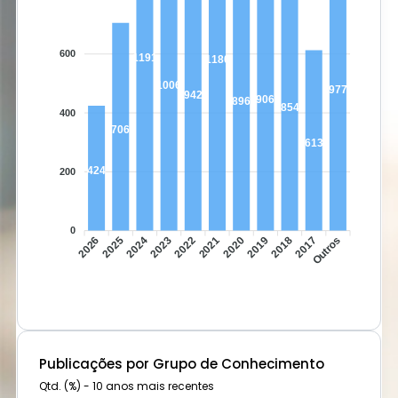
600
1191
1180
1006
977
942
906
896
854
400
706
613
424
200
0
2026
2025
2024
2023
2022
2020
2019
2018
2017
Outros
2021
Publicações por Grupo de Conhecimento
Qtd. (%) - 10 anos mais recentes